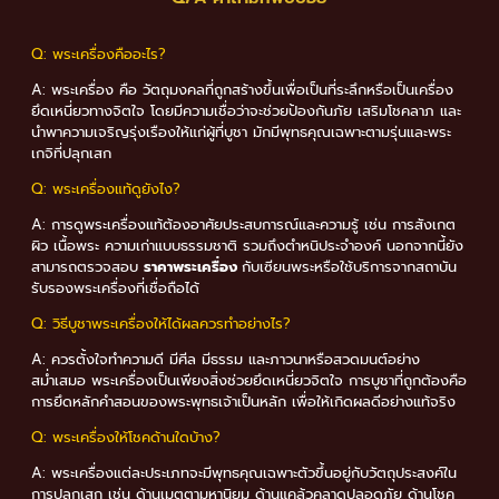
Q:
พระเครื่องคืออะไร?
A:
พระเครื่อง คือ วัตถุมงคลที่ถูกสร้างขึ้นเพื่อเป็นที่ระลึกหรือเป็นเครื่อง
ยึดเหนี่ยวทางจิตใจ โดยมีความเชื่อว่าจะช่วยป้องกันภัย เสริมโชคลาภ และ
นำพาความเจริญรุ่งเรืองให้แก่ผู้ที่บูชา มักมีพุทธคุณเฉพาะตามรุ่นและพระ
เกจิที่ปลุกเสก
Q:
พระเครื่องแท้ดูยังไง?
A:
การดูพระเครื่องแท้ต้องอาศัยประสบการณ์และความรู้ เช่น การสังเกต
ผิว เนื้อพระ ความเก่าแบบธรรมชาติ รวมถึงตำหนิประจำองค์ นอกจากนี้ยัง
สามารถตรวจสอบ
ราคาพระเครื่อง
กับเซียนพระหรือใช้บริการจากสถาบัน
รับรองพระเครื่องที่เชื่อถือได้
Q: วิธีบูชาพระเครื่องให้ได้ผลควรทำอย่างไร?
A: ควรตั้งใจทำความดี มีศีล มีธรรม และภาวนาหรือสวดมนต์อย่าง
สม่ำเสมอ พระเครื่องเป็นเพียงสิ่งช่วยยึดเหนี่ยวจิตใจ การบูชาที่ถูกต้องคือ
การยึดหลักคำสอนของพระพุทธเจ้าเป็นหลัก เพื่อให้เกิดผลดีอย่างแท้จริง
Q:
พระเครื่องให้โชคด้านใดบ้าง?
A: พระเครื่องแต่ละประเภทจะมีพุทธคุณเฉพาะตัวขึ้นอยู่กับวัตถุประสงค์ใน
การปลุกเสก เช่น ด้านเมตตามหานิยม ด้านแคล้วคลาดปลอดภัย ด้านโชค