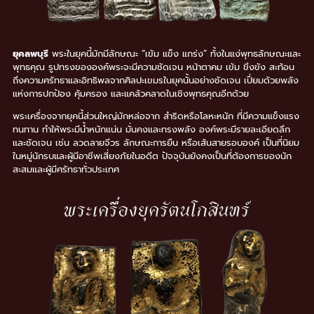
ยุคลพบุรี
พระในยุคนี้มักมีลักษณะ “เข้ม แข็ง แกร่ง” ทั้งในแง่พุทธลักษณะและ
พุทธคุณ รูปทรงขององค์พระจะมีความชัดเจน หน้าตาคม เข้ม ขึงขัง สะท้อน
ถึงความศรัทธาและอิทธิพลจากศิลปะเขมรในยุคนั้นอย่างชัดเจน เปี่ยมด้วยพลัง
แห่งการปกป้อง คุ้มครอง และแคล้วคลาดในเชิงพุทธคุณอีกด้วย
พระเครื่องจากยุคนี้ส่วนใหญ่มักหล่อจาก สำริดหรือโลหะหนัก ที่มีความแข็งแรง
ทนทาน ทำให้พระมีน้ำหนักแน่น มั่นคงและทรงพลัง องค์พระมีรายละเอียดลึก
และชัดเจน เช่น ลวดลายจีวร ลักษณะการยืน หรือเส้นสายรอบองค์ เป็นที่นิยม
ในหมู่นักรบและผู้มีอาชีพเสี่ยงภัยในอดีต ปัจจุบันยังคงเป็นที่ต้องการของนัก
สะสมและผู้มีศรัทธาทั่วประเทศ