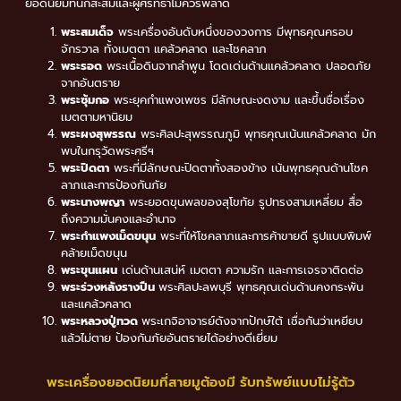
ยอดนิยมที่นักสะสมและผู้ศรัทธาไม่ควรพลาด
พระสมเด็จ
พระเครื่องอันดับหนึ่งของวงการ มีพุทธคุณครอบ
จักรวาล ทั้งเมตตา แคล้วคลาด และโชคลาภ
พระรอด
พระเนื้อดินจากลำพูน โดดเด่นด้านแคล้วคลาด ปลอดภัย
จากอันตราย
พระซุ้มกอ
พระยุคกำแพงเพชร มีลักษณะงดงาม และขึ้นชื่อเรื่อง
เมตตามหานิยม
พระผงสุพรรณ
พระศิลปะสุพรรณภูมิ พุทธคุณเน้นแคล้วคลาด มัก
พบในกรุวัดพระศรีฯ
พระปิดตา
พระที่มีลักษณะปิดตาทั้งสองข้าง เน้นพุทธคุณด้านโชค
ลาภและการป้องกันภัย
พระนางพญา
พระยอดขุนพลของสุโขทัย รูปทรงสามเหลี่ยม สื่อ
ถึงความมั่นคงและอำนาจ
พระกำแพงเม็ดขนุน
พระที่ให้โชคลาภและการค้าขายดี รูปแบบพิมพ์
คล้ายเม็ดขนุน
พระขุนแผน
เด่นด้านเสน่ห์ เมตตา ความรัก และการเจรจาติดต่อ
พระร่วงหลังรางปืน
พระศิลปะลพบุรี พุทธคุณเด่นด้านคงกระพัน
และแคล้วคลาด
พระหลวงปู่ทวด
พระเกจิอาจารย์ดังจากปักษ์ใต้ เชื่อกันว่าเหยียบ
แล้วไม่ตาย ป้องกันภัยอันตรายได้อย่างดีเยี่ยม
พระเครื่องยอดนิยมที่สายมูต้องมี รับทรัพย์แบบไม่รู้ตัว