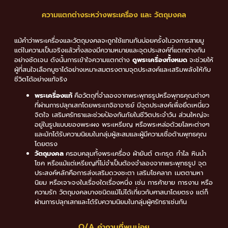
ความแตกต่างระหว่างพระเครื่อง และ วัตถุมงคล
แม้คำว่าพระเครื่องและวัตถุมงคลจะถูกใช้แทนกันบ่อยครั้งในวงการสายมู
แต่ในความเป็นจริงแล้วทั้งสองมีความหมายและจุดประสงค์ที่แตกต่างกัน
อย่างชัดเจน ดังนั้นการเข้าใจความแตกต่าง
ดูพระเครื่องทั้งหมด
จะช่วยให้
ผู้ที่สนใจเลือกบูชาได้อย่างเหมาะสมตรงตามจุดประสงค์และเสริมพลังให้กับ
ชีวิตได้อย่างแท้จริง
พระเครื่องแท้
คือวัตถุที่จำลองจากพระพุทธรูปหรือพุทธคุณต่างๆ
ที่ผ่านการปลุกเสกโดยพระเกจิอาจารย์ มีจุดประสงค์เพื่อยึดเหนี่ยว
จิตใจ เสริมศรัทธาและช่วยป้องกันภัยในชีวิตประจำวัน ส่วนใหญ่จะ
อยู่ในรูปแบบของพระผง พระเหรียญ หรือพระหล่อด้วยโลหะต่างๆ
และมักได้รับความนิยมในกลุ่มผู้สะสมและผู้มีความเชื่อด้านพุทธคุณ
โดยตรง
วัตถุมงคล
ครอบคลุมทั้งพระเครื่อง ผ้ายันต์ ตะกรุด กำไล หินนำ
โชค หรือแม้แต่เหรียญที่ไม่จำเป็นต้องจำลองจากพระพุทธรูป จุด
ประสงค์หลักคือการส่งเสริมดวงชะตา เสริมโชคลาภ เมตตามหา
นิยม หรือเจาะจงในเรื่องใดเรื่องหนึ่ง เช่น การค้าขาย การงาน หรือ
ความรัก วัตถุมงคลบางชนิดแม้ไม่ได้เกี่ยวกับศาสนาโดยตรง แต่ก็
ผ่านการปลุกเสกและได้รับความนิยมในกลุ่มผู้ศรัทธาเช่นกัน
Q/A คำถามที่พบบ่อย