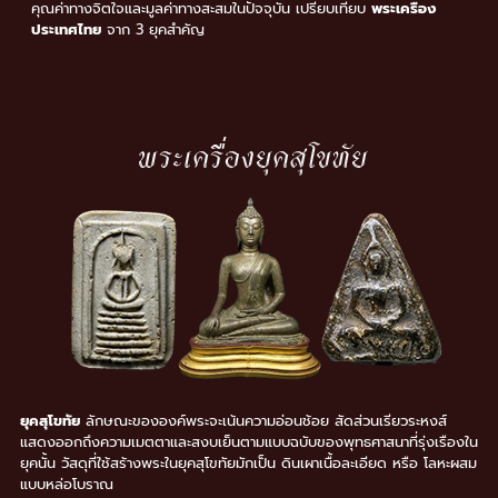
คุณค่าทางจิตใจและมูลค่าทางสะสมในปัจจุบัน เปรียบเทียบ
พระเครื่อง
ประเทศไทย
จาก 3 ยุคสำคัญ
ยุคสุโขทัย
ลักษณะขององค์พระจะเน้นความอ่อนช้อย สัดส่วนเรียวระหงส์
แสดงออกถึงความเมตตาและสงบเย็นตามแบบฉบับของพุทธศาสนาที่รุ่งเรืองใน
ยุคนั้น วัสดุที่ใช้สร้างพระในยุคสุโขทัยมักเป็น ดินเผาเนื้อละเอียด หรือ โลหะผสม
แบบหล่อโบราณ