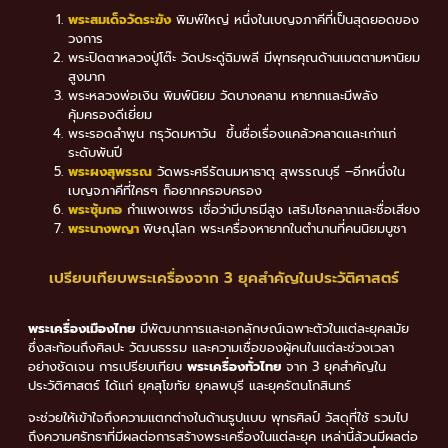
พระสมเด็จวัดระฆัง
พิมพ์ใหญ่ หนึ่งในเบญจภาคีที่เป็นสุดยอดของ
วงการ
พระปิดตาหลวงปู่โต๊ะ วัดประดู่ฉิมพลี มีพุทธคุณด้านเมตตามหานิยม
สูงมาก
พระหลวงพ่อเงิน พิมพ์นิยม วัดบางคลาน หายากและมีพลัง
คุ้มครองดีเยี่ยม
พระรอดลำพูน กรุวัดมหาวัน ขึ้นชื่อเรื่องแคล้วคลาดและเก่าแก่
ระดับพันปี
พระผงสุพรรณ
วัดพระศรีรัตนมหาธาตุ สุพรรณบุรี –อีกหนึ่งใน
เบญจภาคีที่ใครๆ ก็อยากครอบครอง
พระซุ้มกอ
กำแพงเพชร เชื่อว่ามีบารมีสูง เสริมโชคลาภและชื่อเสียง
พระนางพญา
พิษณุโลก พระเครื่องหายากในตำนานที่คนนิยมบูชา
เปรียบเทียบพระเครื่องจาก 3 ยุคสำคัญในประวัติศาสตร์
พระเครื่องเมืองไทย
มีพัฒนาการและเอกลักษณ์เฉพาะตัวในแต่ละยุคสมัย
ซึ่งสะท้อนถึงศิลปะ วัฒนธรรม และความเชื่อของผู้คนในแต่ละช่วงเวลา
อย่างชัดเจน การเปรียบเทียบ
พระเครื่องทั่วไทย
จาก 3 ยุคสำคัญใน
ประวัติศาสตร์ ได้แก่ ยุคสุโขทัย ยุคลพบุรี และยุครัตนโกสินทร์
จะช่วยให้เข้าใจถึงความแตกต่างในด้านรูปแบบ พุทธศิลป์ วัสดุที่ใช้ รวมไป
ถึงความศรัทธาที่มีผลต่อการสร้างพระเครื่องในแต่ละยุค เหล่านี้ล้วนมีผลต่อ