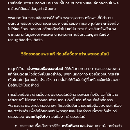
น่าเชื่อถือ ควรเริ่มจากงบประมาณที่ไม่กระทบการเงินและเลือกลงทุนในพระ
เครื่องที่มีแนวโน้มมูลค่าเพิ่มเช่น
พระยอดนิยมจากเกจิอาจารย์ชื่อดัง พระกรุหายาก หรือพระที่มีตำนาน
ชัดเจน พร้อมทั้งติดตามตลาดอย่างสม่ำเสมอ การลงทุนในพระเครื่องจึง
ไม่ใช่แค่เรื่องของความศรัทธาอีกต่อไป แต่เป็นการบริหารสินทรัพย์อย่าง
ชาญฉลาดในรูปแบบที่ผสมผสานทั้งคุณค่าทางจิตใจและมูลค่าในเชิง
เศรษฐกิจอย่างแท้จริง
วิธีตรวจสอบพระแท้ ก่อนสั่งซื้อจากร้านพระออนไลน์
ในยุคที่ร้าน
เว็บพระเครื่องออนไลน์
มีให้เลือกมากมาย การตรวจสอบพระ
แท้ก่อนตัดสินใจซื้อจึงเป็นสิ่งสำคัญ เพราะนอกจากจะช่วยป้องกันการเสีย
เงินโดยไม่คุ้มค่าแล้ว ยังสร้างความมั่นใจให้กับผู้เช่าผู้ซื้อหรือแม้แต่นักสะสม
มือใหม่ได้เป็นอย่างดี
การเลือกซื้อพระผ่านเว็บขายพระออนไลน์มีความสะดวกก็จริง แต่ก็มีความ
เสี่ยงหากไม่มีการตรวจสอบที่รอบคอบ ดังนั้นก่อนตัดสินใจสั่งซื้อควร
พิจารณาจากองค์ประกอบต่างๆ ที่ช่วยยืนยันความน่าเชื่อถือของพระเครื่อง
และตัวร้านค้า เพื่อให้ได้ของแท้มีพุทธคุณและมีมูลค่าตามที่คาดหวังไว้ วิธี
ตรวจสอบ
พระแท้ดูยังไง
ก่อนซื้อจากร้านออนไลน์
ตรวจสอบชื่อเสียงการรีวิว
การันตีพระ
และประสบการณ์ของร้านว่า