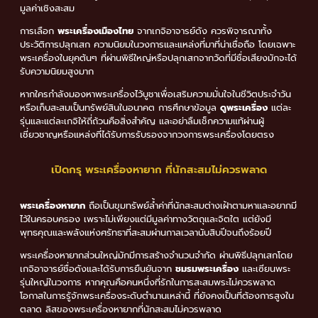
มูลค่าเชิงสะสม
การเลือก
พระเครื่องเมืองไทย
จากเกจิอาจารย์ดัง ควรพิจารณาทั้ง
ประวัติการปลุกเสก ความนิยมในวงการและแหล่งที่มาที่น่าเชื่อถือ โดยเฉพาะ
พระเครื่องในยุคต้นๆ ที่ผ่านพิธีใหญ่หรือปลุกเสกจากวัดที่มีชื่อเสียงมักจะได้
รับความนิยมสูงมาก
หากใครกำลังมองหาพระเครื่องไว้บูชาเพื่อเสริมความมั่นใจในชีวิตประจำวัน
หรือเก็บสะสมเป็นทรัพย์สินในอนาคต การศึกษาข้อมูล
ดูพระเครื่อง
แต่ละ
รุ่นและแต่ละเกจิให้ถี่ถ้วนคือสิ่งสำคัญ และอย่าลืมเช็กความแท้ผ่านผู้
เชี่ยวชาญหรือแหล่งที่ได้รับการรับรองจากวงการพระเครื่องโดยตรง
เปิดกรุ พระเครื่องหายาก ที่นักสะสมไม่ควรพลาด
พระเครื่องหายาก
ถือเป็นขุมทรัพย์ล้ำค่าที่นักสะสมต่างเฝ้าตามหาและอยากมี
ไว้ในครอบครอง เพราะไม่เพียงแต่มีมูลค่าทางวัตถุและจิตใต แต่ยังมี
พุทธคุณและพลังแห่งศรัทธาที่สะสมผ่านกาลเวลานับสิบปีจนถึงร้อยปี
พระเครื่องหายากส่วนใหญ่มักมีการสร้างจำนวนจำกัด ผ่านพิธีปลุกเสกโดย
เกจิอาจารย์ชื่อดังและได้รับการยืนยันจาก
ชมรมพระเครื่อง
และเซียนพระ
รุ่นใหญ่ในวงการ หากคุณคือคนหนึ่งที่รักในการสะสมพระไม่ควรพลาด
โอกาสในการรู้จักพระเครื่องระดับตำนานเหล่านี้ ที่ยังคงเป็นที่ต้องการสูงใน
ตลาด ลิสของพระเครื่องหายากที่นักสะสมไม่ควรพลาด