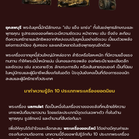
ยุคลพบุรี
พระในยุคนี้มักมีลักษณะ “เข้ม แข็ง แกร่ง” ทั้งในแง่พุทธลักษณะและ
พุทธคุณ รูปทรงขององค์พระจะมีความชัดเจน หน้าตาคม เข้ม ขึงขัง สะท้อน
ถึงความศรัทธาและอิทธิพลจากศิลปะเขมรในยุคนั้นอย่างชัดเจน เปี่ยมด้วยพลัง
แห่งการปกป้อง คุ้มครอง และแคล้วคลาดในเชิงพุทธคุณอีกด้วย
พระเครื่องจากยุคนี้ส่วนใหญ่มักหล่อจาก สำริดหรือโลหะหนัก ที่มีความแข็งแรง
ทนทาน ทำให้พระมีน้ำหนักแน่น มั่นคงและทรงพลัง องค์พระมีรายละเอียดลึก
และชัดเจน เช่น ลวดลายจีวร ลักษณะการยืน หรือเส้นสายรอบองค์ เป็นที่นิยม
ในหมู่นักรบและผู้มีอาชีพเสี่ยงภัยในอดีต ปัจจุบันยังคงเป็นที่ต้องการของนัก
สะสมและผู้มีศรัทธาทั่วประเทศ
มาทำความรู้จัก 10 ประเภทพระเครื่องยอดนิยม
พระเครื่อง
uamulet
ถือเป็นหนึ่งในเครื่องรางของขลังที่คนไทยให้ความ
เคารพนับถือมายาวนาน โดยแต่ละประเภทมีจุดเด่นเฉพาะตัว ทั้งในด้าน
พุทธคุณ รูปลักษณ์ และตำนานที่สืบต่อกันมา
เพื่อให้คุณได้เข้าใจและเลือกสะสม
พระเครื่องออนไลน์
ได้อย่างมีคุณค่าและ
ตรงกับความต้องการ บทความนี้จึงขอพาไปรู้จักกับ 10 ประเภทพระเครื่อง