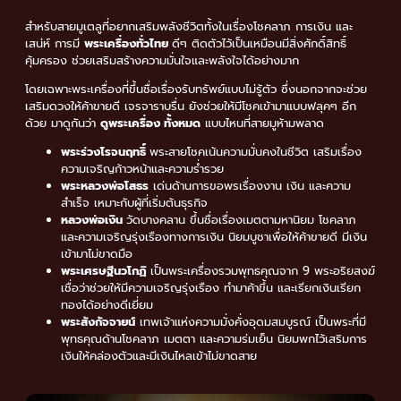
สำหรับสายมูเตลูที่อยากเสริมพลังชีวิตทั้งในเรื่องโชคลาภ การเงิน และ
เสน่ห์ การมี
พระเครื่องทั่วไทย
ดีๆ ติดตัวไว้เป็นเหมือนมีสิ่งศักดิ์สิทธิ์
คุ้มครอง ช่วยเสริมสร้างความมั่นใจและพลังใจได้อย่างมาก
โดยเฉพาะพระเครื่องที่ขึ้นชื่อเรื่องรับทรัพย์แบบไม่รู้ตัว ซึ่งนอกจากจะช่วย
เสริมดวงให้ค้าขายดี เจรจาราบรื่น ยังช่วยให้มีโชคเข้ามาแบบฟลุคๆ อีก
ด้วย มาดูกันว่า
ดูพระเครื่อง ทั้งหมด
แบบไหนที่สายมูห้ามพลาด
พระร่วงโรจนฤทธิ์
พระสายโชคเน้นความมั่นคงในชีวิต เสริมเรื่อง
ความเจริญก้าวหน้าและความร่ำรวย
พระหลวงพ่อโสธร
เด่นด้านการขอพรเรื่องงาน เงิน และความ
สำเร็จ เหมาะกับผู้ที่เริ่มต้นธุรกิจ
หลวงพ่อเงิน
วัดบางคลาน ขึ้นชื่อเรื่องเมตตามหานิยม โชคลาภ
และความเจริญรุ่งเรืองทางการเงิน นิยมบูชาเพื่อให้ค้าขายดี มีเงิน
เข้ามาไม่ขาดมือ
พระเศรษฐีนวโกฏิ
เป็นพระเครื่องรวมพุทธคุณจาก 9 พระอริยสงฆ์
เชื่อว่าช่วยให้มีความเจริญรุ่งเรือง ทำมาค้าขึ้น และเรียกเงินเรียก
ทองได้อย่างดีเยี่ยม
พระสังกัจจายน์
เทพเจ้าแห่งความมั่งคั่งอุดมสมบูรณ์ เป็นพระที่มี
พุทธคุณด้านโชคลาภ เมตตา และความร่มเย็น นิยมพกไว้เสริมการ
เงินให้คล่องตัวและมีเงินไหลเข้าไม่ขาดสาย