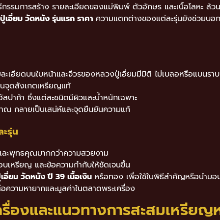
กรรมการสร้าง รายละเอียดของแม่พิมพ์ ตัวอักษร และเนื้อโลหะ ล้วนเป
่เอี่ยม วัดหนัง รุ่นแรก ราคา
ความแตกต่างของแต่ละรุ่นยังช่วยบอกเ
ยละเอียดบนใบหน้าและจีวรของหลวงปู่เอี่ยมมีมิติ ไม่เบลอหรือแบนราบ
็นจุดสังเกตเหรียญแท้
อัลปาก้า ซึ่งแต่ละชนิดมีผิวและน้ำหนักเฉพาะ
าณ กลายเป็นเสน่ห์และจุดยืนยันความแท้
ะรุ่น
ชาและพุทธคุณมากกว่าความสวยงาม
ขอบเหรียญ และข้อความกำกับให้ชัดเจนขึ้น
อี่ยม วัดหนัง ปี 39 เนื้อเงิน
หรือทอง เพื่อใช้ในพิธีสำคัญหรือนำมอบเป
ต่อความหายากและมูลค่าในตลาดพระเครื่อง
รื่องและแนวทางการสะสมเหรียญหลว