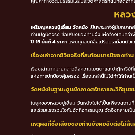
คุณค่าทางวัฒนธรรมและประวัติศาสตร์ที่สืบทอดจากรุ่น
หลวงป
เหรียญหลวงปู่เอี่ยม วัดหนัง
เป็นพระเกจิผู้มีบทบาท
ท่านปฏิบัติจริง ชื่อเสียงของท่านจึงแผ่กว้างเกินกว
ปี 15 ยันต์ 4 ราคา
แพงทุกองค์จึงเปรียบเสมือนตัวแทน
เรื่องเล่าจากชีวิตจริงที่สะท้อนบารมีของท่าน
เรื่องเล่ามากมายกล่าวถึงความเมตตาและปาฏิหาริย์ที่เ
แห่งการปกป้องคุ้มครอง เรื่องเหล่านี้ไม่ได้ทำให้ท่านเ
วัดหนังในฐานะศูนย์กลางศรัทธาและวิถีชุมช
ในยุคของหลวงปู่เอี่ยม วัดหนังไม่ได้เป็นเพียงสถานท
และร่วมแรงร่วมใจกันจัดกิจกรรมบุญ วัดจึงกลายเป็นท
เหตุผลที่ชื่อเสียงของท่านยังคงสืบต่อไม่สิ้น