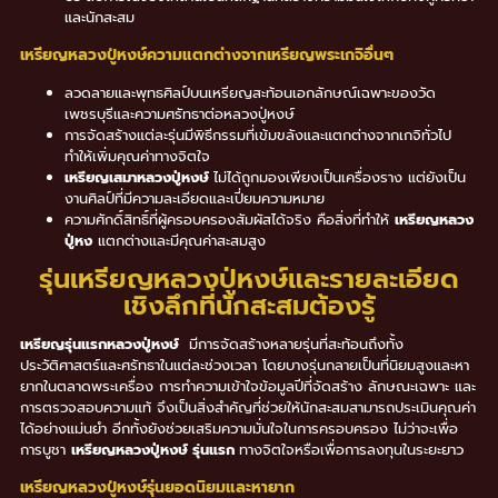
และนักสะสม
เหรียญหลวงปู่หงษ์ความแตกต่างจากเหรียญพระเกจิอื่นๆ
ลวดลายและพุทธศิลป์บนเหรียญสะท้อนเอกลักษณ์เฉพาะของวัด
เพชรบุรีและความศรัทธาต่อหลวงปู่หงษ์
การจัดสร้างแต่ละรุ่นมีพิธีกรรมที่เข้มขลังและแตกต่างจากเกจิทั่วไป
ทำให้เพิ่มคุณค่าทางจิตใจ
เหรียญเสมาหลวงปู่หงษ์
ไม่ได้ถูกมองเพียงเป็นเครื่องราง แต่ยังเป็น
งานศิลป์ที่มีความละเอียดและเปี่ยมความหมาย
ความศักดิ์สิทธิ์ที่ผู้ครอบครองสัมผัสได้จริง คือสิ่งที่ทำให้
เหรียญหลวง
ปู่หง
แตกต่างและมีคุณค่าสะสมสูง
รุ่นเหรียญหลวงปู่หงษ์และรายละเอียด
เชิงลึกที่นักสะสมต้องรู้
เหรียญรุ่นแรกหลวงปู่หงษ์
มีการจัดสร้างหลายรุ่นที่สะท้อนถึงทั้ง
ประวัติศาสตร์และศรัทธาในแต่ละช่วงเวลา โดยบางรุ่นกลายเป็นที่นิยมสูงและหา
ยากในตลาดพระเครื่อง การทำความเข้าใจข้อมูลปีที่จัดสร้าง ลักษณะเฉพาะ และ
การตรวจสอบความแท้ จึงเป็นสิ่งสำคัญที่ช่วยให้นักสะสมสามารถประเมินคุณค่า
ได้อย่างแม่นยำ อีกทั้งยังช่วยเสริมความมั่นใจในการครอบครอง ไม่ว่าจะเพื่อ
การบูชา
เหรียญหลวงปู่หงษ์ รุ่นแรก
ทางจิตใจหรือเพื่อการลงทุนในระยะยาว
เหรียญหลวงปู่หงษ์รุ่นยอดนิยมและหายาก