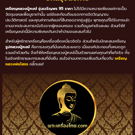
เหรียญหลวงปู่หงษ์ รุ่นเจริญพร 95 ราคา
ไม่ได้มีความหมายเพียงแค่การเป็น
วัตถุมงคลเพื่อบูชาเท่านั้น แต่ยังสะท้อนถึงมรดกทางจิตวิญญาณ
ประวัติศาสตร์ และคุณค่าทางศิลปะที่สืบทอดจากรุ่นสู่รุ่น พุทธคุณที่ได้รับการเล่า
ขานจากประสบการณ์จริงจากผู้ครอบครอง รวมถึงมูลค่าเชิงสะสม ล้วนทำให้
เหรียญเหล่านี้มีความพิเศษเกินกว่าคำว่าของสะสมทั่วไป
สำหรับผู้ศรัทธาเหรียญคือเครื่องยึดเหนี่ยวจิตใจ ส่วนสำหรับนักสะสมเหรียญ
รูปหลวงปู่หงษ์
คือการลงทุนที่มั่นคงในระยะยาว เมื่อองค์ประกอบทั้งหมดถูก
รวมเข้าด้วยกัน จึงทำให้เหรียญหลวงปู่หงษ์เป็นตัวแทนแห่งคุณค่าที่แท้จริง ทั้ง
ในเชิงศรัทธาและการสะสมที่ยั่งยืน สนใจอ่านบทความเพิ่มเติมเกี่ยวกับ
เหรียญ
หลวงพ่อโสธร
คลิ๊กเลย!