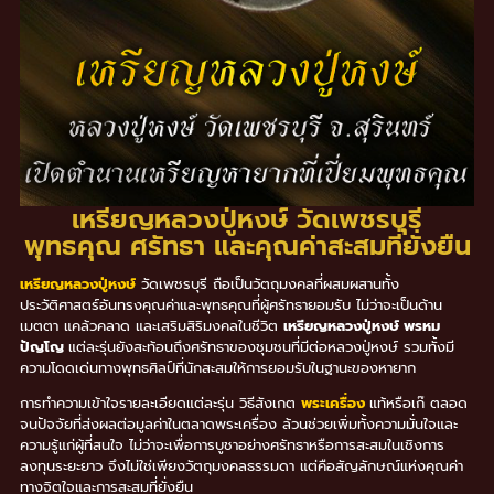
เหรียญหลวงปู่หงษ์ วัดเพชรบุรี
พุทธคุณ ศรัทธา และคุณค่าสะสมที่ยั่งยืน
เหรียญหลวงปู่หงษ์
วัดเพชรบุรี ถือเป็นวัตถุมงคลที่ผสมผสานทั้ง
ประวัติศาสตร์อันทรงคุณค่าและพุทธคุณที่ผู้ศรัทธายอมรับ ไม่ว่าจะเป็นด้าน
เมตตา แคล้วคลาด และเสริมสิริมงคลในชีวิต
เหรียญหลวงปู่หงษ์ พรหม
ปัญโญ
แต่ละรุ่นยังสะท้อนถึงศรัทธาของชุมชนที่มีต่อหลวงปู่หงษ์ รวมทั้งมี
ความโดดเด่นทางพุทธศิลป์ที่นักสะสมให้การยอมรับในฐานะของหายาก
การทำความเข้าใจรายละเอียดแต่ละรุ่น วิธีสังเกต
พระเครื่อง
แท้หรือเก๊ ตลอด
จนปัจจัยที่ส่งผลต่อมูลค่าในตลาดพระเครื่อง ล้วนช่วยเพิ่มทั้งความมั่นใจและ
ความรู้แก่ผู้ที่สนใจ ไม่ว่าจะเพื่อการบูชาอย่างศรัทธาหรือการสะสมในเชิงการ
ลงทุนระยะยาว จึงไม่ใช่เพียงวัตถุมงคลธรรมดา แต่คือสัญลักษณ์แห่งคุณค่า
ทางจิตใจและการสะสมที่ยั่งยืน