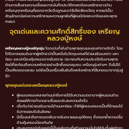
ด้านการสืบสานความเชื่อและการบันทึกประวัติศาสตร์ของศรัทธาชาวบ้าน
เหรียญทุกเหรียญที่ออกจากวัดจึงถูกมองว่าไม่ใช่เพียงวัตถุ หากแต่เป็น
สัญลักษณ์แห่งความศรัทธาและความผูกพันที่ผู้คนมีต่อพระเกจิและพระพุทธ
ศาสนา
จุดเด่นและความศักดิ์สิทธิ์ของ เหรียญ
หลวงปู่หงษ์
เหรียญหลวงปู่หงษ์ทุกรุ่น
โดดเด่นทั้งในด้านพุทธคุณและคุณค่าทางจิตใจ โดย
ได้รับการยอมรับจากผู้ศรัทธาว่าเป็นหนึ่งในวัตถุมงคลที่ช่วยเสริมเมตตา มหา
นิยม และปกป้องคุ้มครองจากอันตราย ประกอบกับความประณีตในงานพุทธ
ศิลป์ที่สะท้อนถึงความศรัทธาอย่างลึกซึ้งของชุมชน เหรียญรุ่นต่างๆ จึงไม่ได้
เป็นเพียงของสะสม แต่ยังเป็นเครื่องยืนยันถึงพลังศรัทธาที่สืบทอดมาจากรุ่นสู่
รุ่น
พุทธคุณเด่นของเหรียญหลวงปู่หงษ์
ผู้ครอบครองหลายท่านเล่าถึงการได้รับความเมตตาจากผู้คนรอบข้าง
ส่งผลให้การทำงานราบรื่นและประสบความสำเร็จ
เชื่อกันว่าช่วยเสริมบารมีด้านมหานิยม ทำให้ผู้ครอบครองเป็นที่รักและได้
รับการยอมรับในสังคม
มีเรื่องเล่าถึงการรอดพ้นจากอันตรายและอุบัติเหตุ ซึ่งตอกย้ำความเชื่อ
ด้านคุ้มครองป้องกันภัย
ประสบการณ์จริงเหล่านี้เป็นหลักฐานที่สร้างความมั่นใจให้กับทั้งผู้ศรัทธา