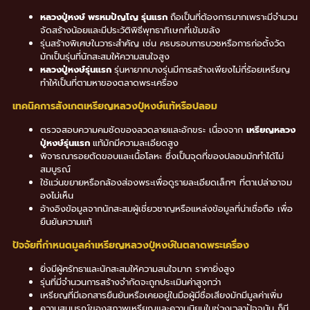
หลวงปู่หงษ์ พรหมปัญโญ รุ่นแรก
ถือเป็นที่ต้องการมากเพราะมีจำนวน
จัดสร้างน้อยและมีประวัติพิธีพุทธาภิเษกที่เข้มขลัง
รุ่นสร้างพิเศษในวาระสำคัญ เช่น ครบรอบการบวชหรือการก่อตั้งวัด
มักเป็นรุ่นที่นักสะสมให้ความสนใจสูง
หลวงปู่หงษ์รุ่นแรก
รุ่นหายากบางรุ่นมีการสร้างเพียงไม่กี่ร้อยเหรียญ
ทำให้เป็นที่ตามหาของตลาดพระเครื่อง
เทคนิคการสังเกตเหรียญหลวงปู่หงษ์แท้หรือปลอม
ตรวจสอบความคมชัดของลวดลายและอักขระ เนื่องจาก
เหรียญหลวง
ปู่หงษ์รุ่นแรก
แท้มักมีความละเอียดสูง
พิจารณารอยตัดขอบและเนื้อโลหะ ซึ่งเป็นจุดที่ของปลอมมักทำได้ไม่
สมบูรณ์
ใช้แว่นขยายหรือกล้องส่องพระเพื่อดูรายละเอียดเล็กๆ ที่ตาเปล่าอาจม
องไม่เห็น
อ้างอิงข้อมูลจากนักสะสมผู้เชี่ยวชาญหรือแหล่งข้อมูลที่น่าเชื่อถือ เพื่อ
ยืนยันความแท้
ปัจจัยที่กำหนดมูลค่าเหรียญหลวงปู่หงษ์ในตลาดพระเครื่อง
ยิ่งมีผู้ศรัทธาและนักสะสมให้ความสนใจมาก ราคายิ่งสูง
รุ่นที่มีจำนวนการสร้างจำกัดจะถูกประเมินค่าสูงกว่า
เหรียญที่มีเอกสารยืนยันหรือเคยอยู่ในมือผู้มีชื่อเสียงมักมีมูลค่าเพิ่ม
ความสมบูรณ์ของสภาพเหรียญและความนิยมในช่วงเวลาปัจจุบัน ก็มี