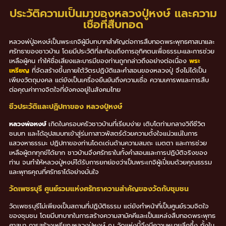
ประวัติความเป็นมาของหลวงปู่หงษ์ และความ
เชื่อที่สืบทอด
หลวงพ่ปู่อหงษ์เป็นพระเกจิผู้มีบทบาทสำคัญต่อการสืบทอดพระพุทธศาสนาและ
ศรัทธาของชาวบ้าน โดยมีประวัติที่สะท้อนถึงการอุทิศตนเพื่อธรรมะและการช่วย
เหลือผู้คน ทำให้ชื่อเสียงและบารมีของท่านถูกกล่าวถึงอย่างต่อเนื่อง
พระ
เหรียญ
ที่จัดสร้างขึ้นภายใต้วัตรปฏิบัติและคำสอนของหลวงปู่ จึงไม่ได้เป็น
เพียงวัตถุมงคล แต่ยังเป็นเครื่องยืนยันถึงความเชื่อ ความเคารพและการสืบ
ต่อคุณค่าทางจิตใจที่ยังคงอยู่ในสังคมไทย
ชีวประวัติและปฏิปทาของ หลวงปู่หงษ์
หลวงพ่อหงษ์
เกิดในครอบครัวชาวบ้านที่เรียบง่าย เติบโตท่ามกลางวิถีชีวิต
ชนบท และได้อุปสมบทเข้าสู่ร่มกาสาวพัสตร์ด้วยความตั้งใจแน่วแน่ในการ
แสวงหาธรรมะ ปฏิปทาของท่านโดดเด่นด้านความสมถะ เมตตา และการช่วย
เหลือผู้ตกทุกข์ได้ยาก ชาวบ้านจึงศรัทธาในทั้งคำสอนและการปฏิบัติจริงของ
ท่าน จนทำให้หลวงปู่หงษ์ได้รับการยกย่องว่าเป็นพระเกจิผู้เปี่ยมด้วยคุณธรรม
และพุทธคุณที่ศรัทธาได้อย่างมั่นใจ
วัดเพชรบุรี ศูนย์รวมแห่งศรัทธาความสำคัญของวัดกับชุมชน
วัดเพชรบุรีไม่เพียงเป็นสถานที่ปฏิบัติธรรม แต่ยังทำหน้าที่เป็นศูนย์รวมจิตใจ
ของชุมชน โดยมีบทบาทในการสร้างความสามัคคีและเป็นแหล่งสืบทอดพระพุทธ
ศาสนา การสร้างเหรียญหลวงปู่หงษ์ ณ วัดแห่งนี้จึงมีความหมายลึกซึ้ง ทั้งใน