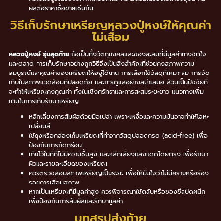
ผลต่อราคาซื้อขายเช่นกัน
วิธีเก็บรักษาเหรียญหลวงปู่หงษ์ให้คุณค่า
ไม่เสื่อม
หลวงปู่หงษ์ รุ่นสุดท้าย
ถือเป็นทั้งวัตถุมงคลและของสะสมที่มีมูลค่าทางจิตใจ
และตลาด การเก็บรักษาอย่างถูกวิธีจึงเป็นสิ่งสำคัญที่ช่วยคงสภาพความ
สมบูรณ์และคุณค่าของเหรียญให้อยู่ได้นาน การเลือกใช้วัสดุที่เหมาะสม การจัด
เก็บในสภาพแวดล้อมที่ปลอดภัย และการดูแลอย่างสม่ำเสมอ ล้วนเป็นปัจจัยที่
จะทำให้เหรียญคงคุณค่า ทั้งในเชิงศรัทธาและการสะสมระยะยาว แนวทางเพิ่ม
เติมในการเก็บรักษาเหรียญ
หลีกเลี่ยงการสัมผัสด้วยมือเปล่า เพราะเหงื่อและความมันอาจทำให้โลหะ
เปลี่ยนสี
ใช้ถุงหรือกล่องเก็บเหรียญที่ทำจากวัสดุปลอดกรด (acid-free) เพื่อ
ป้องกันการกัดกร่อน
เก็บไว้ในที่ที่ไม่มีความชื้นสูง และหลีกเลี่ยงแสงแดดโดยตรง เพื่อรักษา
ผิวและรายละเอียดของเหรียญ
ควรตรวจสอบสภาพเหรียญเป็นระยะ เพื่อให้มั่นใจว่าไม่มีคราบหรือร่อง
รอยการเสื่อมสภาพ
หากเป็นเหรียญที่มีมูลค่าสูง ควรพิจารณาใช้ตลับหรือซองซีลปิดผนึก
เพื่อป้องกันการสัมผัสและรักษามูลค่า
บทสรุปส่งท้าย