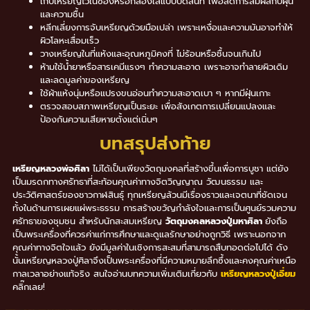
เก็บเหรียญไว้ในซองหรือกล่องใสแบบปิดสนิท เพื่อลดการสัมผัสกับฝุ่น
และความชื้น
หลีกเลี่ยงการจับเหรียญด้วยมือเปล่า เพราะเหงื่อและความมันอาจทำให้
ผิวโลหะเสื่อมเร็ว
วางเหรียญในที่แห้งและอุณหภูมิคงที่ ไม่ร้อนหรือชื้นจนเกินไป
ห้ามใช้น้ำยาหรือสารเคมีแรงๆ ทำความสะอาด เพราะอาจทำลายผิวเดิม
และลดมูลค่าของเหรียญ
ใช้ผ้าแห้งนุ่มหรือแปรงขนอ่อนทำความสะอาดเบา ๆ หากมีฝุ่นเกาะ
ตรวจสอบสภาพเหรียญเป็นระยะ เพื่อสังเกตการเปลี่ยนแปลงและ
ป้องกันความเสียหายตั้งแต่เนิ่นๆ
บทสรุปส่งท้าย
เหรียญหลวงพ่อศิลา
ไม่ได้เป็นเพียงวัตถุมงคลที่สร้างขึ้นเพื่อการบูชา แต่ยัง
เป็นมรดกทางศรัทธาที่สะท้อนคุณค่าทางจิตวิญญาณ วัฒนธรรม และ
ประวัติศาสตร์ของชาวกาฬสินธุ์ ทุกเหรียญล้วนมีเรื่องราวและเจตนาที่ชัดเจน
ทั้งในด้านการเผยแผ่พระธรรม การสร้างขวัญกำลังใจและการเป็นศูนย์รวมความ
ศรัทธาของชุมชน สำหรับนักสะสมเหรียญ
วัตถุมงคลหลวงปู่มหาศิลา
ยังถือ
เป็นพระเครื่องที่ควรค่าแก่การศึกษาและดูแลรักษาอย่างถูกวิธี เพราะนอกจาก
คุณค่าทางจิตใจแล้ว ยังมีมูลค่าในเชิงการสะสมที่สามารถสืบทอดต่อไปได้ ดัง
นั้นเหรียญหลวงปู่ศิลาจึงเป็นพระเครื่องที่มีความหมายลึกซึ้งและคงคุณค่าเหนือ
กาลเวลาอย่างแท้จริง สนใจอ่านบทความเพิ่มเติมเกี่ยวกับ
เหรียญหลวงปู่เอี่ยม
คลิ๊กเลย!