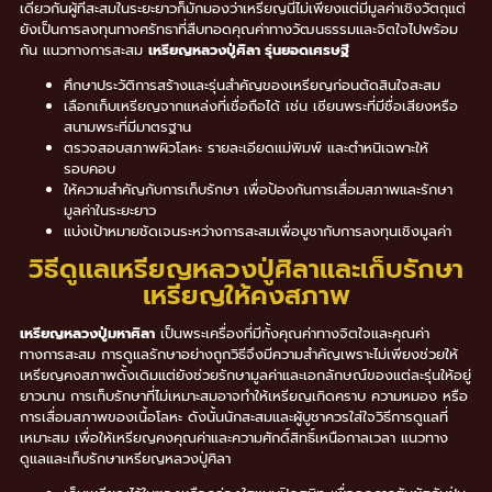
เดียวกันผู้ที่สะสมในระยะยาวก็มักมองว่าเหรียญนี้ไม่เพียงแต่มีมูลค่าเชิงวัตถุแต่
ยังเป็นการลงทุนทางศรัทธาที่สืบทอดคุณค่าทางวัฒนธรรมและจิตใจไปพร้อม
กัน แนวทางการสะสม
เหรียญหลวงปู่ศิลา รุ่นยอดเศรษฐี
ศึกษาประวัติการสร้างและรุ่นสำคัญของเหรียญก่อนตัดสินใจสะสม
เลือกเก็บเหรียญจากแหล่งที่เชื่อถือได้ เช่น เซียนพระที่มีชื่อเสียงหรือ
สนามพระที่มีมาตรฐาน
ตรวจสอบสภาพผิวโลหะ รายละเอียดแม่พิมพ์ และตำหนิเฉพาะให้
รอบคอบ
ให้ความสำคัญกับการเก็บรักษา เพื่อป้องกันการเสื่อมสภาพและรักษา
มูลค่าในระยะยาว
แบ่งเป้าหมายชัดเจนระหว่างการสะสมเพื่อบูชากับการลงทุนเชิงมูลค่า
วิธีดูแลเหรียญหลวงปู่ศิลาและเก็บรักษา
เหรียญให้คงสภาพ
เหรียญหลวงปู่มหาศิลา
เป็นพระเครื่องที่มีทั้งคุณค่าทางจิตใจและคุณค่า
ทางการสะสม การดูแลรักษาอย่างถูกวิธีจึงมีความสำคัญเพราะไม่เพียงช่วยให้
เหรียญคงสภาพดั้งเดิมแต่ยังช่วยรักษามูลค่าและเอกลักษณ์ของแต่ละรุ่นให้อยู่
ยาวนาน การเก็บรักษาที่ไม่เหมาะสมอาจทำให้เหรียญเกิดคราบ ความหมอง หรือ
การเสื่อมสภาพของเนื้อโลหะ ดังนั้นนักสะสมและผู้บูชาควรใส่ใจวิธีการดูแลที่
เหมาะสม เพื่อให้เหรียญคงคุณค่าและความศักดิ์สิทธิ์เหนือกาลเวลา แนวทาง
ดูแลและเก็บรักษาเหรียญหลวงปู่ศิลา