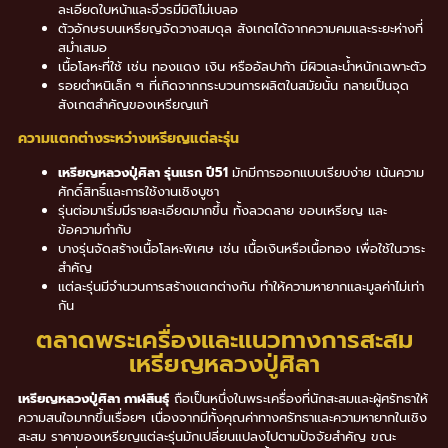
ละเอียดใบหน้าและจีวรมีมิติไม่เบลอ
ตัวอักษรบนเหรียญจัดวางสมดุล สังเกตได้จากความคมและระยะห่างที่
สม่ำเสมอ
เนื้อโลหะที่ใช้ เช่น ทองแดง เงิน หรืออัลปาก้า มีผิวและน้ำหนักเฉพาะตัว
รอยตำหนิเล็ก ๆ ที่เกิดจากกระบวนการผลิตในสมัยนั้น กลายเป็นจุด
สังเกตสำคัญของเหรียญแท้
ความแตกต่างระหว่างเหรียญแต่ละรุ่น
เหรียญหลวงปู่ศิลา รุ่นแรก ปี51
มักมีการออกแบบเรียบง่าย เน้นความ
ศักดิ์สิทธิ์และการใช้งานเชิงบูชา
รุ่นต่อมาเริ่มมีรายละเอียดมากขึ้น ทั้งลวดลาย ขอบเหรียญ และ
ข้อความกำกับ
บางรุ่นจัดสร้างเนื้อโลหะพิเศษ เช่น เนื้อเงินหรือเนื้อทอง เพื่อใช้ในวาระ
สำคัญ
แต่ละรุ่นมีจำนวนการสร้างแตกต่างกัน ทำให้ความหายากและมูลค่าไม่เท่า
กัน
ตลาดพระเครื่องและแนวทางการสะสม
เหรียญหลวงปู่ศิลา
เหรียญหลวงปู่ศิลา กาฬสินธุ์
ถือเป็นหนึ่งในพระเครื่องที่นักสะสมและผู้ศรัทธาให้
ความสนใจมากขึ้นเรื่อยๆ เนื่องจากมีทั้งคุณค่าทางศรัทธาและความหายากในเชิง
สะสม ราคาของเหรียญแต่ละรุ่นมักเปลี่ยนแปลงไปตามปัจจัยสำคัญ ขณะ