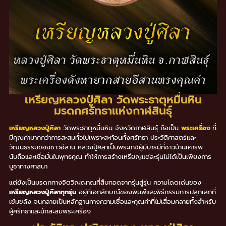
เหรียญหลวงปู่ศิลา วัดพระธาตุหมื่นหิน
มรดกศรัทธาแห่งกาฬสินธุ์
เหรียญหลวงปู่ศิลา
วัดพระธาตุหมื่นหิน จังหวัดกาฬสินธุ์ ถือเป็น
พระเครื่อง
ที่
มีคุณค่ามากกว่าการสะสมทั่วไปเพราะสะท้อนทั้งศรัทธา ประวัติศาสตร์และ
วัฒนธรรมของชาวอีสาน หลวงปู่ศิลาเป็นพระเกจิผู้มีบารมีที่ชาวบ้านเคารพ
นับถือและเชื่อมั่นในพุทธคุณ ทำให้การสร้างเหรียญแต่ละรุ่นไม่ได้เป็นเพียงการ
บูชาทางศาสนา
แต่ยังเป็นมรดกทางจิตวิญญาณที่สืบทอดจากรุ่นสู่รุ่น ความโดดเด่นของ
เหรียญหลวงปู่ศิลาทุกรุ่น
อยู่ที่เอกลักษณ์ของพิมพ์และพิธีกรรมการปลุกเสกที่
เข้มขลัง จนกลายเป็นหลักฐานทางความเชื่อและคุณค่าที่ไม่เสื่อมคลายทั้งสำหรับ
ผู้ศรัทธาและนักสะสมพระเครื่อง