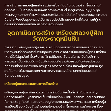
การสร้าง
พระหลวงปู่มหาศิลา
แต่ละครั้งสะท้อนถึงเจตนาบริสุทธิ์ของท่านที่
ต้องการให้เป็นสัญลักษณ์แห่งศรัทธาและการปกป้องคุ้มครองแก่ผู้บูชา ทุก
เหรียญถูกปลุกเสกด้วยพิธีกรรมเข้มขลังและยึดมั่นในหลักธรรมทางพุทธศาสนา
จึงไม่ใช่เพียงวัตถุมงคลแต่เป็นการส่งต่อปณิธานของท่านที่ต้องการให้ผู้คน
ดำเนินชีวิตอย่างมีสติและศรัทธาในความดีงาม
จุดกำเนิดการสร้าง เหรียญหลวงปู่ศิลา
วัดพระธาตุหมื่นหิน
การสร้าง
เหรียญหลวงปู่ศิลารุ่นแรก
มีจุดกำเนิดจากศรัทธาอันแรงกล้าของ
ชาวกาฬสินธุ์ที่ต้องการสืบสานคุณงามความดีและบารมีของหลวงปู่ศิลา เหรียญ
เหล่านี้ไม่ได้ถูกจัดทำขึ้นเพื่อการค้า แต่มีเจตนาชัดเจนในการเป็นที่ระลึกทาง
ศาสนาและเป็นเครื่องยึดเหนี่ยวจิตใจของศิษยานุศิษย์รวมถึงเพื่อสนับสนุน
กิจกรรมสำคัญของวัดและการบูรณะถาวรวัตถุ ทำให้
หลวงปู่ศิลารุ่นแรก
ทุก
องค์มีคุณค่าในฐานะมรดกทางจิตวิญญาณและหลักฐานทางวัฒนธรรมที่
สืบทอดจากรุ่นสู่รุ่น
เหรียญรุ่นแรกและเจตนาการจัดสร้าง
เหรียญหลวงปู่มหาศิลา รุ่นแรก
ถูกสร้างขึ้นเพื่อเป็นที่ระลึกในวาระสำคัญ
ของวัดและเพื่อให้ผู้ศรัทธาได้เก็บไว้เป็นเครื่องหมายแห่งศรัทธา โดยเจตนาหลัก
คือการเชิดชูเกียรติคุณของหลวงปู่ศิลาและเผยแพร่พระพุทธศาสนา เหรียญรุ่น
แรกจึงเปรียบเหมือนสัญลักษณ์แห่งความบริสุทธิ์ใจของการสร้างพระเครื่อง