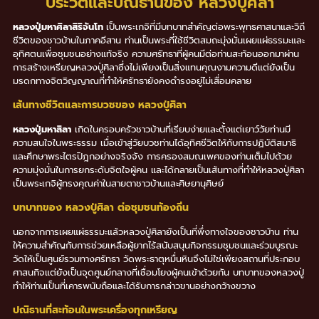
ประวัติและปณิธานของ หลวงปู่ศิลา
หลวงปู่มหาศิลาสิริจันโท
เป็นพระเกจิที่มีบทบาทสำคัญต่อพระพุทธศาสนาและวิถี
ชีวิตของชาวบ้านในภาคอีสาน ท่านเป็นพระที่ใช้ชีวิตสมถะมุ่งมั่นเผยแผ่ธรรมะและ
อุทิศตนเพื่อชุมชนอย่างแท้จริง ความศรัทธาที่ผู้คนมีต่อท่านสะท้อนออกมาผ่าน
การสร้างเหรียญหลวงปู่ศิลาซึ่งไม่เพียงเป็นสิ่งแทนคุณงามความดีแต่ยังเป็น
มรดกทางจิตวิญญาณที่ทำให้ศรัทธายังคงดำรงอยู่ไม่เสื่อมคลาย
เส้นทางชีวิตและการบวชของ หลวงปู่ศิลา
หลวงปู่มหาสิลา
เกิดในครอบครัวชาวบ้านที่เรียบง่ายและตั้งแต่เยาว์วัยท่านมี
ความสนใจในพระธรรม เมื่อเข้าสู่วัยบวชท่านได้อุทิศชีวิตให้กับการปฏิบัติสมาธิ
และศึกษาพระไตรปิฎกอย่างจริงจัง การครองสมณเพศของท่านเต็มไปด้วย
ความมุ่งมั่นในการยกระดับจิตใจผู้คน และได้กลายเป็นเส้นทางที่ทำให้หลวงปู่ศิลา
เป็นพระเกจิผู้ทรงคุณค่าในสายตาชาวบ้านและศิษยานุศิษย์
บทบาทของ หลวงปู่ศิลา ต่อชุมชนท้องถิ่น
นอกจากการเผยแผ่ธรรมะแล้วหลวงปู่ศิลายังเป็นที่พึ่งทางใจของชาวบ้าน ท่าน
ให้ความสำคัญกับการช่วยเหลือผู้ยากไร้สนับสนุนกิจกรรมชุมชนและร่วมบูรณะ
วัดให้เป็นศูนย์รวมทางศรัทธา วัดพระธาตุหมื่นหินจึงไม่ใช่เพียงสถานที่ประกอบ
ศาสนกิจแต่ยังเป็นจุดศูนย์กลางที่เชื่อมโยงผู้คนเข้าด้วยกัน บทบาทของหลวงปู่
ทำให้ท่านเป็นที่เคารพนับถือและได้รับการกล่าวขานอย่างกว้างขวาง
ปณิธานที่สะท้อนในพระเครื่องทุกเหรียญ