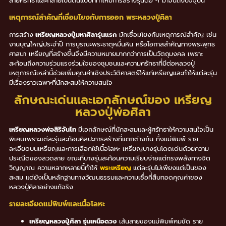
สายศรัทธาและกลายเป็นต้นแบบที่ทำให้มีการสร้างรุ่นต่อ ๆ มาจนถึงปัจจุบัน
เหตุการณ์สำคัญที่เชื่อมโยงกับการออก พระหลวงปู่ศิลา
การสร้าง
เหรียญหลวงปู่มหาศิลารุ่นแรก
มักเชื่อมโยงกับเหตุการณ์สำคัญ เช่น
งานบุญใหญ่ประจำปี การบูรณะพระธาตุหมื่นหิน หรือโอกาสสำคัญทางพระพุทธ
ศาสนา เหรียญที่สร้างขึ้นจึงมีความหมายมากกว่าการเป็นวัตถุมงคล เพราะ
สะท้อนถึงความร่วมแรงร่วมใจของชุมชนและความศรัทธาที่มีต่อหลวงปู่
เหตุการณ์เหล่านี้ช่วยเพิ่มคุณค่าเชิงประวัติศาสตร์ให้แก่เหรียญและทำให้แต่ละรุ่น
มีเรื่องราวเฉพาะที่นักสะสมให้ความสนใจ
ลักษณะเด่นและเอกลักษณ์ของ เหรียญ
หลวงปู่พ่อศิลา
เหรียญหลวงพ่อสิริจันโท
มีเอกลักษณ์ที่นักสะสมและผู้ศรัทธาให้ความสนใจเป็น
พิเศษเพราะแต่ละรุ่นสะท้อนศิลปะการสร้างที่แตกต่างกัน ทั้งแม่พิมพ์ ราย
ละเอียดบนเหรียญและการเลือกใช้เนื้อโลหะ เหรียญบางรุ่นโดดเด่นด้วยความ
ประณีตของลวดลาย ขณะที่บางรุ่นสะท้อนความเรียบง่ายแต่ทรงพลังทางจิต
วิญญาณ ความหลากหลายนี้ทำให้
พระเหรียญ
แต่ละรุ่นไม่เพียงแต่เป็นของ
สะสม แต่ยังเป็นหลักฐานทางวัฒนธรรมและความเชื่อที่สืบทอดคุณค่าของ
หลวงปู่ศิลาอย่างแท้จริง
รายละเอียดแม่พิมพ์และเนื้อโลหะ
เหรียญหลวงปู่ศิลา รุ่นเหนือดวง
เส้นสายของแม่พิมพ์คมชัด ราย