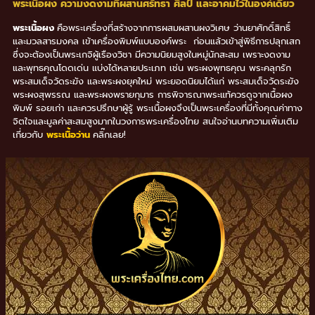
พระเนื้อผง ความงดงามที่ผสานศรัทธา ศิลป์ และอาคมไว้ในองค์เดียว
พระเนื้อผง
คือพระเครื่องที่สร้างจากการผสมผสานผงวิเศษ ว่านยาศักดิ์สิทธิ์
และมวลสารมงคล เข้าเครื่องพิมพ์แบบองค์พระ ก่อนแล้วเข้าสู่พิธีการปลุกเสก
ซึ่งจะต้องเป็นพระเกจิผู้เรืองวิชา มีความนิยมสูงในหมู่นักสะสม เพราะงดงาม
และพุทธคุณโดดเด่น แบ่งได้หลายประเภท เช่น พระผงพุทธคุณ พระคลุกรัก
พระสมเด็จวัดระฆัง และพระผงยุคใหม่ พระยอดนิยมได้แก่ พระสมเด็จวัดระฆัง
พระผงสุพรรณ และพระผงพรายกุมาร การพิจารณาพระแท้ควรดูจากเนื้อผง
พิมพ์ รอยเก่า และควรปรึกษาผู้รู้ พระเนื้อผงจึงเป็นพระเครื่องที่มีทั้งคุณค่าทาง
จิตใจและมูลค่าสะสมสูงมากในวงการพระเครื่องไทย สนใจอ่านบทความเพิ่มเติม
เกี่ยวกับ
พระเนื้อว่าน
คลิ๊กเลย!