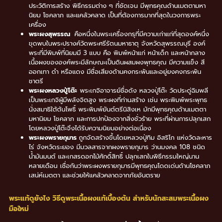
ประวัติการสร้าง พิธีกรรมต่าง ๆ ที่ชัดเจน มีพุทธคุณด้านเมตตามหา
นิยม โชคลาภ และแคล้วคลาด เป็นที่ต้องการมากที่สุดในวงการพระ
เครื่อง
พระผงสุพรรณ
คือหนึ่งในพระเครื่องกรุที่มีความเก่าแก่ที่สุดองค์หนึ่ง
ขุดพบในพระปรางค์วัดพระศรีรัตนมหาธาตุ จังหวัดสุพรรณบุรี องค์
พระที่มีพิมพ์ที่นิยมมี 3 แบบ คือ พิมพ์หน้าแก่ หน้าเด็ก และหน้ากลาง
เนื้อผงขององค์พระมีลักษณะเป็นดินผสมผงพุทธคุณ มีความแข็ง สี
ออกเทา ดำ หรือแดง มีชื่อเสียงด้านคงกระพันและอยู่ยงคงกระพัน
ชาตรี
พระผงหลวงปู่โต๊ะ
พระเกจิอาจารย์ชื่อดัง หลวงปู่โต๊ะ วัดประดู่ฉิมพลี
เป็นพระเกจิผู้มีพลังจิตสูง พระผงที่ท่านสร้าง เช่น พระพิมพ์พระพุทธ
นั่งสมาธิใต้ต้นโพธิ์ พระพิมพ์ยันต์ตรีนิสิงเห มักมีพุทธคุณด้านเมตตา
มหานิยม โชคลาภ และการปกป้องจากสิ่งชั่วร้าย พระที่ผ่านการปลุกเสก
โดยหลวงปู่โต๊ะจึงได้รับความนิยมอย่างต่อเนื่อง
พระผงพรายกุมาร
ถูกจัดสร้างขึ้นโดยหลวงปู่ทิม อิสริโก แห่งวัดละหาร
ไร่ จังหวัดระยอง มีมวลสารจากผงพรายกุมาร ว่านมงคล 108 ชนิด
น้ำมันมนต์ และเกสรดอกไม้ศักดิ์สิทธิ์ ปลุกเสกในพิธีกรรมใหญ่นาน
หลายเดือน เชื่อกันว่าพระผงพรายกุมารมีพุทธคุณโดดเด่นด้านโชคลาภ
เสน่ห์เมตตา และช่วยให้แคล้วคลาดจากภัยอันตราย
พระแท้ดูยังไง วิธีดูพระเนื้อผงแท้เบื้องต้น สำหรับนักสะสมพระเนื้อผง
มือใหม่