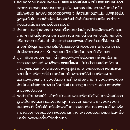
สังเกตจากเนื้อผงในองค์พระ
พระเครื่องเนื้อผง
ที่เป็นพระแท้มักมีความ
หลากหลายของมวลสารปรากฏ เช่น ผงเกสร ว่าน เศษเปลือกไม้ หรือ
แร่บางชนิด ลักษณะของผิวองค์พระจะมีความแห้งแต่แน่น ไม่ฟูหรือเป็น
รูพรุนเกินไป หากใช้กล้องส่องจะเห็นว่ามีเส้นใยจากว่านหรือผงต่าง ๆ
ฝังตัวในเนื้อพระอย่างเป็นธรรมชาติ
สังเกตรอยเก่าและคราบ พระเครื่องโดยส่วนใหญ่มักจะมีคราบหรือรอย
ต่าง ๆ ที่เกิดขึ้นเองตามกาลเวลา เช่น คราบน้ำมัน คราบแป้ง คราบฝุ่น
หรือคราบการขึ้นไขเก่า ซึ่งแตกต่างจากพระเครื่องปลอมที่ใช้สารเคมี
เทียมทำให้ดูเก่าแต่มีความไม่เป็นธรรมชาติ ผิวของพระแท้ยังมักมีรอย
สัมผัสจากการบูชา เช่น ขอบลบเลือนเล็กน้อย รอยนิ้วมือ ฯลฯ
ดูจากพิมพ์ของอค์พระ ตำหนิของพิมพ์ถือเป็นหลักที่สำคัญในการ
ตรวจสอบพระแท้ พิมพ์ของ
พระเนื้อผง
แท้มักมีรายละเอียดชัดเจน
ตามยุคสมัจและเจตนารมณ์ของครูผู้สร้าง บางครั้งอาจมีรอยเส้นแตก
รอยเบี้ยว หรือจุดที่เป็นเอกลักษณ์เฉพาะตัวที่ใช้เป็นเครื่องหมาย
แยกแยะของแท้จากของปลอม การศึกษาพิมพ์ต่าง ๆ ของอค์พระนิยม
จึงเป็นสิ่งสำคัญอย่างยิ่ง โดยถือเป็นมาตรฐานแรก ๆ ของวงการพัก
เครื่องในปัจจุบัน
ขอคำปรึกษาจากผู้รู้ สำหรับนักสะสมพระเครื่องมือใหม่ การพึ่งผู้มีความ
รู้ถือเป็นทางเลือกที่ปลอดภัยที่สุด ควรขอคำแนะนำจากเซียนหรือนัก
สะสมพระที่เชื่อถือได้ หรือส่งพระไปตรวจสอบที่สมาคมพระเครื่อง หรือ
การขอออกใบรับรองจากหน่วยงานกลาง จะช่วยยืนยันความแท้และเพิ่ม
มูลค่าของพระเครื่องได้อย่างมาก