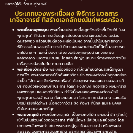
หลวงปู่โต๊ะ วัดประดู่ฉิมพลี
ประเภทของพระเนื้อผง พิธีการ มวลสาร
เกจิอาจารย์ ที่สร้างเอกลักษณ์แก่พระเครื่อง
พระเนื้อผงพุทธคุณ
พระเนื้อผงประเภทนี้จะถูกจัดสร้างขึ้นโดยใช้ “ผง
พุทธคุณ” ที่ได้จากการเขียนสูตรยันต์บนกระดานชนวนโบราณด้วย
ดินสอพอง แล้วลบยันต์ลงจะเหลือเป็นผง จากนั้นนำไปปลุกเสกตาม
พิธีกรรมโดยพระเกจิอาจารย์ มีการผสมผสานว่านศักดิ์สิทธิ์ ผงเกษรด
อกไม้ต่าง ๆ และน้ำมันงา เพื่อส่งเสริมพุทธคุณด้านคงกระพัน
แคล้วคลาด เมตตามหานิยม โดยส่วนใหญ่จะเหมาะแก่การพกติดตัวเป็น
เครื่องรางป้องกันภัย ตามความเชื่อ
พระเนื้อผงวัดระฆัง
พระเครื่องชื่อดัง ที่มีต้นกำเนิดโดยสมเด็จพุฒา
จารย์โต พระเกจิอาจารย์ชื่อดังแห่งวัดระฆัง พระผงวัดระฆังถูกยกย่อง
ว่าเป็น “จักรพรรดิแห่งพระเครื่อง” ด้วยสูตรการผสมผสานมวลสารที่
ประกอบด้วยผงวิเศษห้าประการ ได้แก่ ผงปถมัง ผงอิทธิเจ ผงมหาราช
ผงพุทธคุณ และผงตรีนิสิงเห ทำให้เนื้องผงของพระผงวัดระฆังมี
พุทธคุณครอบจักรวาล ทั้งความเมตตา โชคลาภ แคล้วคลาด และเสริม
บารมี เรียกได้ว่าพระเนื้อผงจากวัดระฆัง คือพระที่นักสะสมและบุคคล
ทั่วไปหมายปองมากที่สุด
พระผงคลุกรัก
พระเนื้อผงคลุกรัก เป็นพระผงที่มีการผสมน้ำรัก (รักดำ)
เข้าไปเป็นส่วนหนึ่งของมวลสาร ทำให้เนื้อพระมีสีเข้มและแข็งแรง โดย
มากจะพบในพระเก่า เช่น พระหลวงปู่ศุข วัดมะขามเฒ่า หรือพระผง
สุพรรณ วัดพระศรีรัตนมหาธาตุ พระคลุกรักถือว่ามีพุทธคุณด้าน