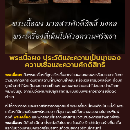
พระเนื้อผง ประวัติและความเป็นมาของ
ความเชื่อและความศักดิ์สิทธิ์
พระเนื้อผง
คือพระเครื่องที่ถูกสร้างขึ้นจากส่วนผสมของผงหรือมวลสารวิเศษ
ว่านยาศักดิ์สิทธิ์ ดินจากสถานที่ที่มีความสำคัญ หรือมวลสารมงคลอื่นๆ ซึ่งมัก
ถูกนำมาตำให้ละเอียดจนกลายเป็นผง ผสมผสานก่อนจะนำไปละลายน้ำแล้วกด
พิมพ์ขึ้นรูป จากนั้นจึงผ่านพิธีปลุกเสกตามแบบฉบับพระเกจิอาจารย์ชื่อดัง
ต่างๆ
ที่มีทั้งวิชาอาคมและแรงศรัทธาจากลูกศิษย์ พระเครื่องเนื้อผงถือเป็นหนึ่งในพระ
เครื่องที่มีความนิยมแพร่หลายมากที่สุด เพราะมีทั้งความสวยงามในการพิมพ์
องค์
พระเครื่อง
และพุทธคุณที่หลากหลายตามเจตนาของการสร้างองค์พระ
พระเนื้อผง
มีต้นกำเนิดมาตั้งแต่สมัยโบราณ โดยมีจารึกว่าได้ถูกสร้างขึ้นครั้ง
แรกในช่วงปลายยุคกรุงศรีอยุธยาจนถึงต้นยุคกรุงรัตนโกสินทร์