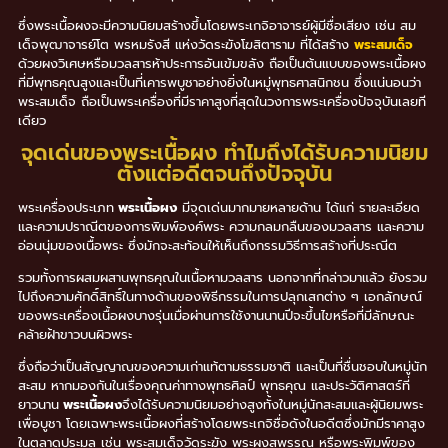
ซึ่งพระเนื้อผงจะมีความนิยมสร้างขึ้นโดยพระเกจิอาจารย์ผู้มีชื่อเสียง เช่น สม
เด็จพุฒาจารย์โต พรหมรังสี แห่งวัดระฆังโฆสิตาราม ที่ได้สร้าง
พระสมเด็จ
ด้วยผงวิเศษหรือมวลสารห้าประการอันเข้มขลัง ถือเป็นต้นแบบของพระเนื้อผง
ที่มีพุทธคุณสูงและเป็นที่เคารพบูชาอย่างยิ่งในหมู่พุทธศาสนิกชน ซึ่งแน่นอนว่า
พระสมเด็จ ถือเป็นพระเครื่องที่มีราคาสูงที่สุดในวงการพระเครื่องปัจจุบันเลยที
เดียว
จุดเด่นของพระเนื้อผง ทำไมถึงได้รับความนิยม
ตั้งแต่อดีตจนถึงปัจจุบัน
พระเครื่องประเภท
พระเนื้อผง
มีจุดเด่นมากมายหลายด้าน ได้แก่ รายละเอียด
และความปราณีตของการพิมพ์องค์พระ ความกลมกลืนของมวลสาร และความ
อ่อนนุ่มของเนื้อพระ ซึ่งมักจะสะท้อนให้เห็นถึงกรรมวิธีการสร้างที่ประณีต
รวมทั้งการผสมผสานพุทธคุณในเนื้อหามวลสาร นอกจากที่กล่าวมาแล้ว ยังรวม
ไปถึงความศักดิ์สิทธิ์ในทางด้านของพิธีกรรมในการปลุกเสกต่าง ๆ เอกลักษณ์
ของพระเครื่องเนื้อผงบางรุ่นเมื่อผ่านการใช้งานนานปีจะขึ้นไขหรือที่มีลักษณะ
คล้ายฝ้าขาวบนผิวพระ
ซึ่งถือว่าเป็นสัญญาณของความเก่าแท้ตามธรรมชาติ และเป็นที่ชื่นชอบในหมู่นัก
สะสม หากมองกันในเรื่องคุณค่าทางพุทธศิลป์ พุทธคุณ และประวัติศาสตร์ที่
ยาวนาน
พระเนื้อผง
จึงได้รับความนิยมอย่างสูงทั้งในหมู่นักสะสมและผู้นิยมพระ
เพื่อบูชา โดยเฉพาะพระเนื้อผงที่สร้างโดยพระเกจิชื่อดังในอดีตซึ่งมักมีราคาสูง
ในตลาดประมูล เช่น พระสมเด็จวัดระฆัง พระผงสุพรรณ หรือพระพิมพ์ของ