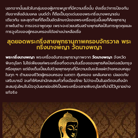
นอกจากนั้นแล้วในกลุ่มของผู้เคารพบูชาที่มีความเชื่อนั้น ยังเชื่อว่าการป้องกัน
ภัยจากสิ่งอัปมงคล มนต์ดำ ก็ถือเป็นจุดเด่นของพระกริ่งนางพญาเช่น
เดียวกัน และสุดท้ายที่ถือเป็นอัตลักษณ์ของพระเครื่องรุ่นนี้เลยก็คือพุทธานุ
ภาพในด้าน การเจรจาพูดคุย เพราะจะช่วยเสริมสร้างพุทธศิลป์ในการพูดคุยและ
การจูงใจของผู้ครอบครองได้อย่างน่าเหลือเชื่อ
สุดยอดพระกริ่งสายพุทธานุภาพครอบจักรวาล พระ
กริ่งนางพญา วัดนางพญา
พระกริ่งนางพญา
พระเครื่องอันทรงพุทธานุภาพจาก
วัดนางพญา
จังหวัด
พิษณุโลก ไม่ใช่เพียงแค่พระเครื่องที่งดงามในเรื่องของพุทธศิลป์แห่งสมัยกรุง
ศรีอยุธยา แต่ยังเต็มเปี่ยมไปด้วยพุทธคุณที่มีความเข้มขลังแผ่กว้างครอบคลุม
ในทุก ๆ ด้านของชีวิตผู้ครอบครอง เมตตา คุ้มครอง แคล้มคลาด ปลอดภัย
เสริมบารมี จนทำให้เหล่านักสะสมทั่วทั้งเมืองไทย ไม่ว่าจะเป็นในอดีตจนถึงนัก
สะสมรุ่นใหม่ในปัจจุบันยกย่องให้เป็นพระเครื่องสายพิษณุโลกที่น่ามีไว้บูชาอย่าง
แท้จริง