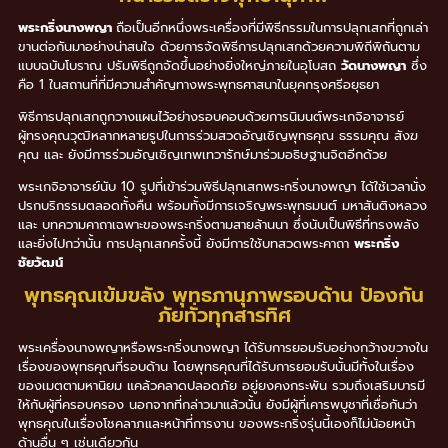
พระกริ่งนางพญา
ถือเป็นอีกหนึ่งพระเครื่องที่มีพิธีกรรมในการปลุกเสกที่ถูกเล่า
ขานต่อกันมาอย่างน่าสนใจ ด้วยการจัดพิธีการปลุกเสกด้วยความพิถีพิถันตาม
แบบฉบับโบราณ ปรัมพิธีถูกจัดขึ้นอย่างยิ่งใหญ่ภายในอุโบสถ
วัดนางพญา
ซึ่ง
คือ 1 ในสถานที่ที่มีความสำคัญทางพระพุทธศาสนาในยุคกรุงศรีอยุธยา
พิธีการปลุกเสกถูกวางแผนไว้อย่างรอบคอบด้วยการนิมนต์พระเกจิอาจารย์
ผู้ทรงคุณวุฒิหลากหลายรูปในการร่วมสวดอัญเชิญพุทธคุณ ธรรมคุณ สังฆ
คุณ และ ยังมีการร่วมอัญเชิญเทพเทวารักษ์มาร่วมอธิษฐานจิตอีกด้วย
พระเกจิอาจารย์นับ 10 รูปที่เข้าร่วมพิธีปลุกเสกพระกริ่งนางพญา ได้ใช้เวลานั่ง
ปรกบริกรรมตลอดทั้งคืน พร้อมทั้งมีการเจริญพระพุทธมนต์ มหาสันติงหลวง
และ บทความคาถาเฉพาะของพระกริ่งตามสายล้านนา ซึ่งนับเป็นพิธีที่ทรงพลัง
และยิ่งไปกว่านั้น การปลุกเสกครั้งนี้ ยังมีการใช้บทสวดพระคาถา
พระกริ่ง
ชัยวัฒน์
พุทธคุณเข้มขลัง พุทธภานุภาพรอบด้าน ป้องกัน
ภัยทั่วทุกสารทิศ
พระเครื่องนางพญาหรือพระกริ่งนางพญา ได้รับการยอมรับอย่างกว้างขวางใน
เรื่องของพุทธคุณที่รอบด้าน โดยพุทธคุณที่ได้รับการยอมรับนั้นมีทั้งในเรื่อง
ของเมตตามหานิยม แคล้วคลาดปลอดภัย อยู่ยงคงกระพัน รวมถึงเสริมบารมี
ให้กับผู้ที่ครอบครอง นอกจากที่กล่าวมาแล้วนั้น ยังมีผู้ที่เคารพบูชาที่เชื่อกันว่า
พุทธคุณในเรื่องโชคลาภและหน้าที่การงาน ของพระกริ่งรุ่นนี้เองก็ไม่น้อยหน้า
ด้านอื่น ๆ เช่นเดียวกัน